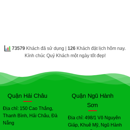
73579
Khách đã sử dụng |
126
Khách đặt lịch hôm nay.
Kính chúc Quý Khách một ngày tốt đẹp!
Quận Hải Châu
Quận Ngũ Hành
Sơn
Địa chỉ: 150 Cao Thắng,
Thanh Bình, Hải Châu, Đà
Địa chỉ: 498/1 Võ Nguyên
Nẵng
Giáp, Khuê Mỹ, Ngũ Hành