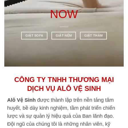
NOW
GIẶT SOFA
GIẶT NỆM
GIẶT THẢM
CÔNG TY TNHH THƯƠNG MẠI
DỊCH VỤ ALÔ VỆ SINH
Alô Vệ Sinh
được thành lập trên nền tảng tâm
huyết, bề dày kinh nghiệm, tầm phát triển chiến
lược và sự quản lý hiệu quả của Ban lãnh đạo.
Đội ngũ của chúng tôi là những nhân viên, kỹ