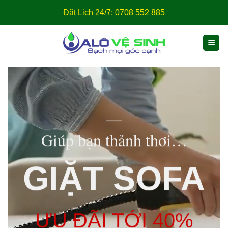
Đặt Lịch 24/7: 0708 552 885
Giúp bạn thảnh thơi…
GIẶT SOFA
ƯU ĐÃI TỚI 40%